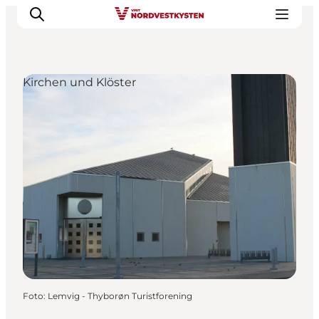
Kirchen und Klöster
Urlaubsorte
Inspiration
Events
Unterkunft
Mach deine Urlaubsplanung
Foto
:
Lemvig - Thyborøn Turistforening