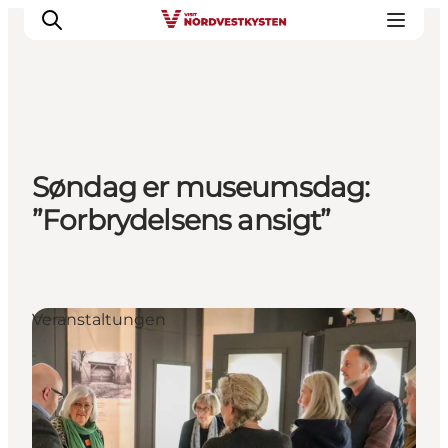
Urlaubsorte
Søndag er museumsdag:
Inspiration
”Forbrydelsens ansigt”
Events
Unterkunft
Mach deine Urlaubsplanung
Veranstaltungen