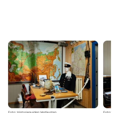
Foto
:
Historieguiden Vestkysten
Foto
: