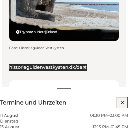
Thyborøn, Nordjütland
Foto
:
Historieguiden Vestkysten
historieguidenvestkysten.dk/de
Termine und Uhrzeiten
Termine und Uhrzeiten
Website besuchen
11 August
01:30 PM–03:00 PM
Dienstag
13 August
12:15 PM–01:45 PM