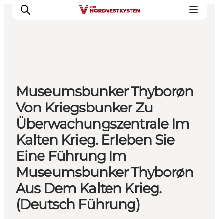
Urlaubsorte
Museumsbunker Thyborøn
Inspiration
Von Kriegsbunker Zu
Events
Überwachungszentrale Im
Unterkunft
Kalten Krieg. Erleben Sie
Mach deine Urlaubsplanung
Eine Führung Im
Museumsbunker Thyborøn
Aus Dem Kalten Krieg.
(Deutsch Führung)