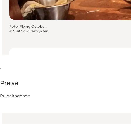
Foto
:
Flying October
©
VisitNordvestkysten
Termine und Uhrzeiten
Termine und Uhrzeiten
40 DKK
Preise
Website besuchen
6 August
Donnerstag
Kinder
Pr. deltagende