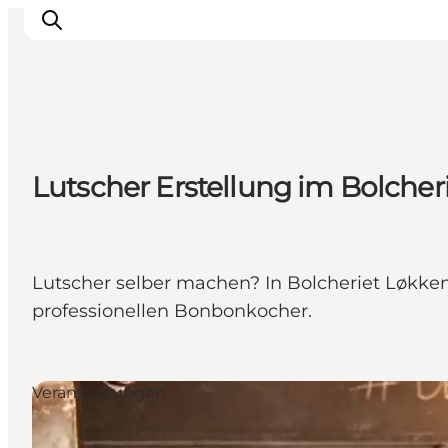
Urlaubsorte
Lutscher Erstellung im Bolcher
Inspiration
Events
Unterkunft
Mach deine Urlaubsplanung
Lutscher selber machen? In Bolcheriet Løkke
professionellen Bonbonkocher.
Veranstaltungen