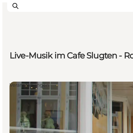
Urlaubsorte
Live-Musik im Cafe Slugten - R
Inspiration
Events
Unterkunft
Mach deine Urlaubsplanung
Veranstaltungen