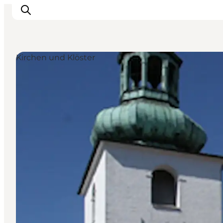
Kirchen und Klöster
Urlaubsorte
Inspiration
Events
Unterkunft
Mach deine Urlaubsplanung