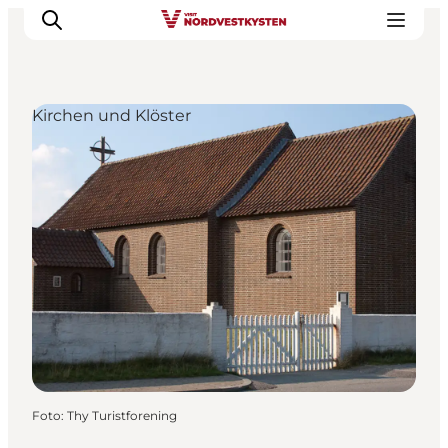
Kirchen und Klöster
Urlaubsorte
Inspiration
Events
Unterkunft
Mach deine Urlaubsplanung
Foto
:
Thy Turistforening