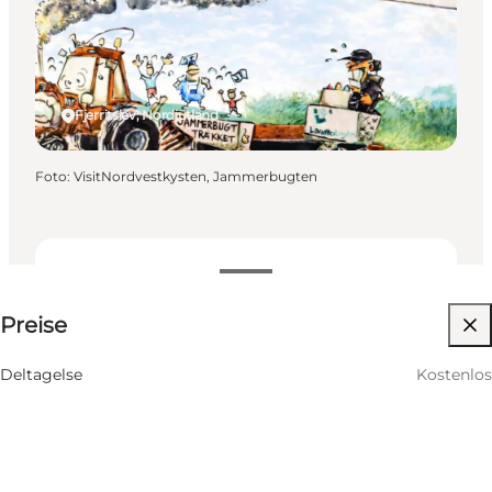
Fjerritslev, Nordjütland
Foto
:
VisitNordvestkysten, Jammerbugten
Kostenlos
Preise
Website besuchen
Deltagelse
Kostenlos