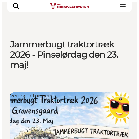
Jammerbugt traktortræk
Urlaubsorte
2026 - Pinselørdag den 23.
Inspiration
maj!
Events
Unterkunft
Mach deine Urlaubsplanung
Veranstaltungen