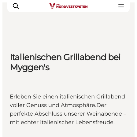
Urlaubsorte
Italienischen Grillabend bei
Inspiration
Myggen's
Events
Unterkunft
Mach deine Urlaubsplanung
Erleben Sie einen italienischen Grillabend
voller Genuss und Atmosphäre.Der
perfekte Abschluss unserer Weinabende –
mit echter italienischer Lebensfreude.