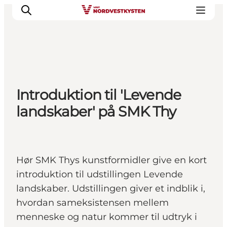
Urlaubsorte
Introduktion til 'Levende
Inspiration
landskaber' på SMK Thy
Events
Unterkunft
Mach deine Urlaubsplanung
Hør SMK Thys kunstformidler give en kort
introduktion til udstillingen Levende
landskaber. Udstillingen giver et indblik i,
hvordan sameksistensen mellem
menneske og natur kommer til udtryk i