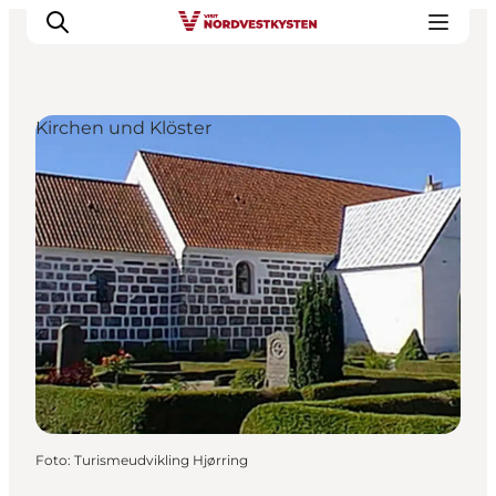
Kirchen und Klöster
Urlaubsorte
Inspiration
Events
Unterkunft
Mach deine Urlaubsplanung
Foto
:
Turismeudvikling Hjørring