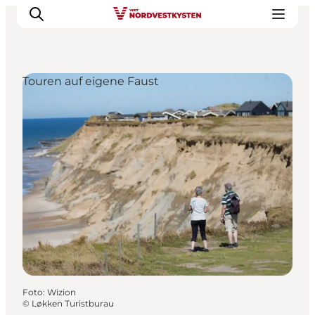
Touren auf eigene Faust
Urlaubsorte
Inspiration
Events
Unterkunft
Mach deine Urlaubsplanung
Foto
:
Wizion
©
Løkken Turistburau