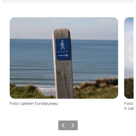
Foto
:
Løkken Turistbureau
Foto
:
©
Løkk
Zurück
Weiter