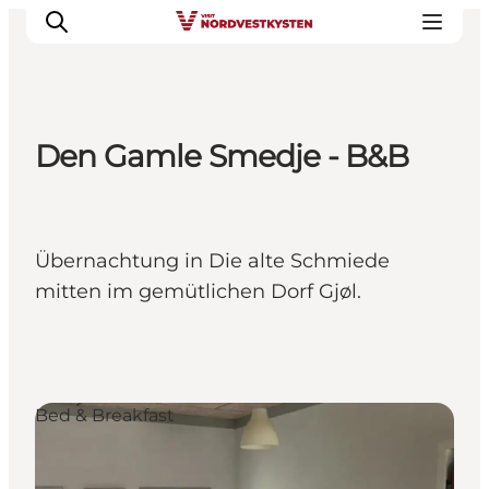
Den Gamle Smedje - B&B
Urlaubsorte
Inspiration
Events
Übernachtung in Die alte Schmiede
Unterkunft
mitten im gemütlichen Dorf Gjøl.
Mach deine Urlaubsplanung
Bed & Breakfast