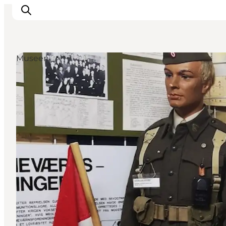
Museen
Urlaubsorte
Inspiration
Events
Unterkunft
Mach deine Urlaubsplanung