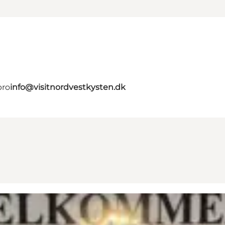
bro
info@visitnordvestkysten.dk