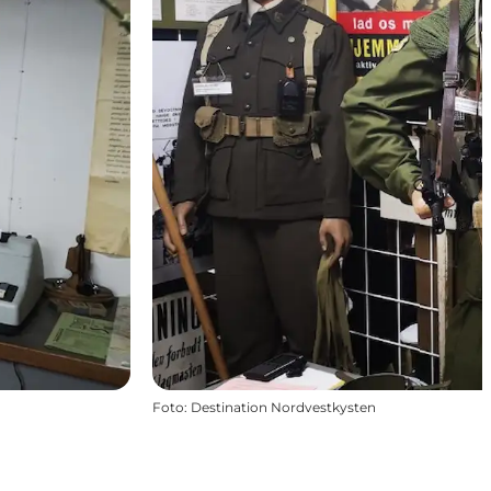
Foto
:
Destination Nordvestkysten