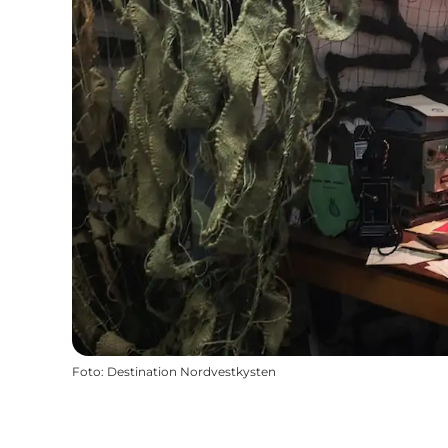
Foto
:
Destination Nordvestkysten