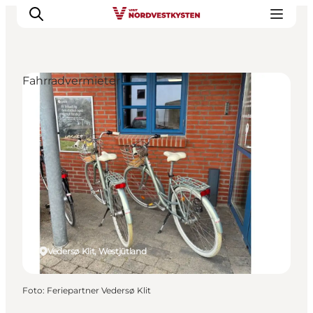
Fahrradvermieter
Urlaubsorte
Inspiration
Events
Unterkunft
Mach deine Urlaubsplanung
Vedersø Klit, Westjütland
Foto
:
Feriepartner Vedersø Klit