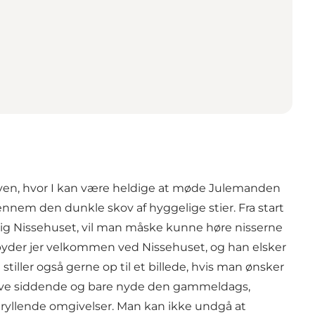
 skoven, hvor I kan være heldige at møde Julemanden
nem den dunkle skov af hyggelige stier. Fra start
r sig Nissehuset, vil man måske kunne høre nisserne
n byder jer velkommen ved Nissehuset, og han elsker
iller også gerne op til et billede, hvis man ønsker
blive siddende og bare nyde den gammeldags,
tryllende omgivelser. Man kan ikke undgå at