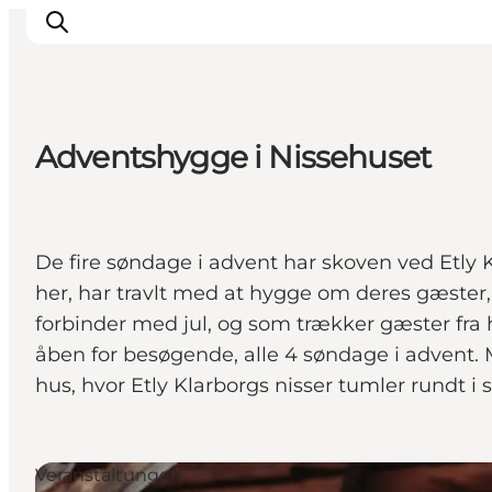
Adventshygge i Nissehuset
Urlaubsorte
Inspiration
Events
De fire søndage i advent har skoven ved Etly K
Unterkunft
her, har travlt med at hygge om deres gæster, 
Mach deine Urlaubsplanung
forbinder med jul, og som trækker gæster fra 
åben for besøgende, alle 4 søndage i advent. 
hus, hvor Etly Klarborgs nisser tumler rundt i
Veranstaltungen