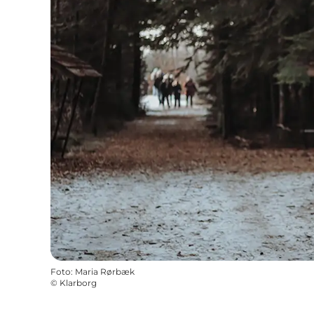
Foto
:
Maria Rørbæk
©
Klarborg