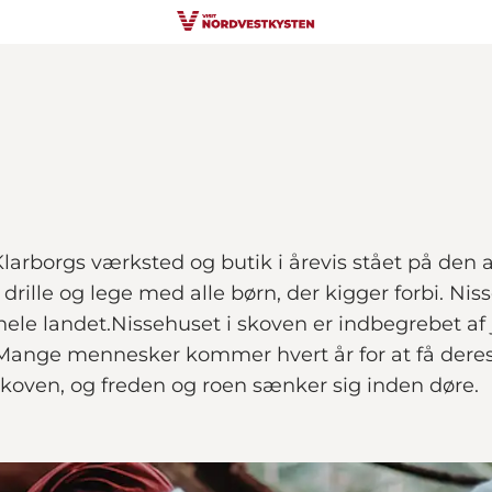
larborgs værksted og butik i årevis stået på den 
drille og lege med alle børn, der kigger forbi. Nis
hele landet.Nissehuset i skoven er indbegrebet af
Mange mennesker kommer hvert år for at få deres å
 skoven, og freden og roen sænker sig inden døre.