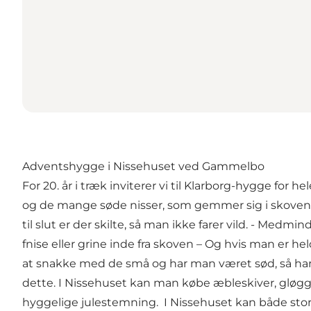
Adventshygge i Nissehuset ved Gammelbo
For 20. år i træk inviterer vi til Klarborg-hygge fo
og de mange søde nisser, som gemmer sig i skoven. 
til slut er der skilte, så man ikke farer vild. - Me
fnise eller grine inde fra skoven – Og hvis man er 
at snakke med de små og har man været sød, så har h
dette. I Nissehuset kan man købe æbleskiver, gløg
hyggelige julestemning. I Nissehuset kan både stor