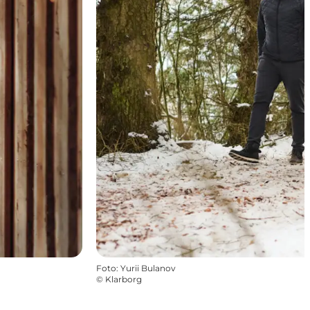
Foto
:
Yurii Bulanov
©
Klarborg