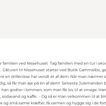
r hele familien ved Nissehuset Tag familien med en tur i
Gåturen til Nissehuset starter ved Butik Gammelbo, gen
dmindre en drillenisse har vendt et af dem. Når man nærme
heldig, så får man øje på én af dem! Selveste Julemande
an godter i lommen, som man får lov til at smage. Han st
g, sodavand og kaffe. - Og så er man velkommen til at 
e og små samle kræfter, få varmen og hygge sig i de for