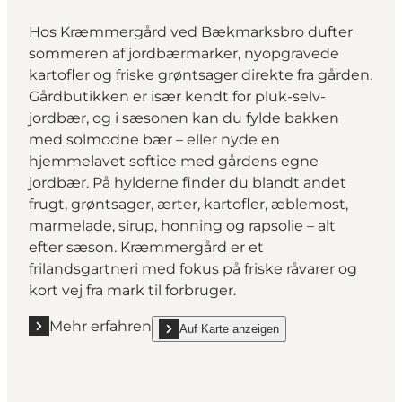
Hos Kræmmergård ved Bækmarksbro dufter
sommeren af jordbærmarker, nyopgravede
kartofler og friske grøntsager direkte fra gården.
Gårdbutikken er især kendt for pluk-selv-
jordbær, og i sæsonen kan du fylde bakken
med solmodne bær – eller nyde en
hjemmelavet softice med gårdens egne
jordbær. På hylderne finder du blandt andet
frugt, grøntsager, ærter, kartofler, æblemost,
marmelade, sirup, honning og rapsolie – alt
efter sæson. Kræmmergård er et
frilandsgartneri med fokus på friske råvarer og
kort vej fra mark til forbruger.
Mehr erfahren
Auf Karte anzeigen
Mehr erfahren "Kræmmergård ved Bækmarksbro"
show Kræmmergård ved Bækmarksbro on_ma