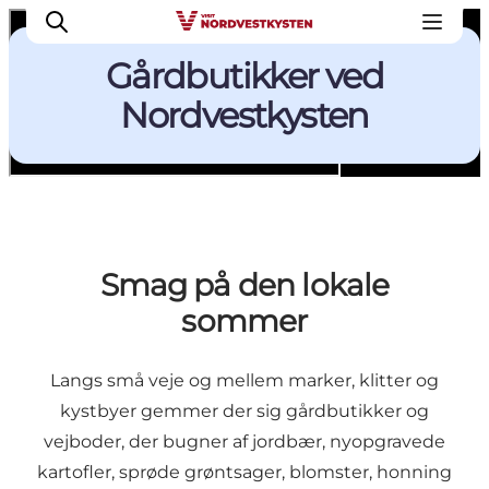
Gårdbutikker ved
Nordvestkysten
■
■
…
Inspiration
Gårdbutikker ved Nordvestkysten
Urlaubsorte
Inspiration
Events
Unterkunft
Smag på den lokale
Mach deine Urlaubsplanung
sommer
Langs små veje og mellem marker, klitter og
kystbyer gemmer der sig gårdbutikker og
vejboder, der bugner af jordbær, nyopgravede
kartofler, sprøde grøntsager, blomster, honning