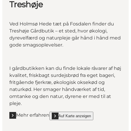
Treshøje
Ved Holmsø Hede tæt på Fosdalen finder du
Treshøje Gårdbutik – et sted, hvor økologi,
dyrevelfærd og naturpleje går hånd i hånd med
gode smagsoplevelser.
I gårdbutikken kan du finde lokale råvarer af høj
kvalitet, friskbagt surdejsbrød fra eget bageri,
fritgående fjerkræ, økologisk oksekød og
naturkød. Her smager håndværket af tid,
omtanke og den natur, dyrene er med til at
pleje.
Mehr erfahren
Auf Karte anzeigen
Mehr erfahren "Treshøje"
show Treshøje on_map