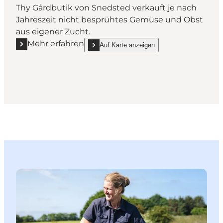
Thy Gårdbutik von Snedsted verkauft je nach
Jahreszeit nicht besprühtes Gemüse und Obst
aus eigener Zucht.
Mehr erfahren
Auf Karte anzeigen
Mehr erfahren "Thy Gårdbutik"
show Thy Gårdbutik on_map