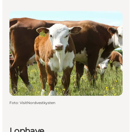
Foto
:
VisitNordvestkysten
Lophave