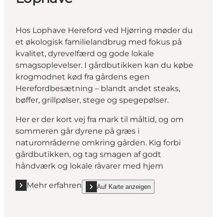
Hos Lophave Hereford ved Hjørring møder du
et økologisk familielandbrug med fokus på
kvalitet, dyrevelfærd og gode lokale
smagsoplevelser. I gårdbutikken kan du købe
krogmodnet kød fra gårdens egen
Herefordbesætning – blandt andet steaks,
bøffer, grillpølser, stege og spegepølser.
Her er der kort vej fra mark til måltid, og om
sommeren går dyrene på græs i
naturområderne omkring gården. Kig forbi
gårdbutikken, og tag smagen af godt
håndværk og lokale råvarer med hjem
Mehr erfahren
Auf Karte anzeigen
Mehr erfahren "Lophave"
show Lophave on_map