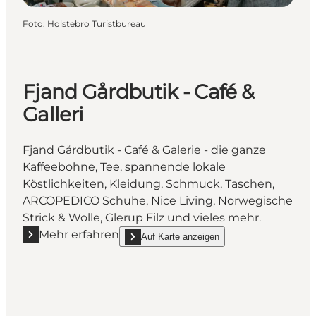
Foto
:
Holstebro Turistbureau
Fjand Gårdbutik - Café &
Galleri
Fjand Gårdbutik - Café & Galerie - die ganze
Kaffeebohne, Tee, spannende lokale
Köstlichkeiten, Kleidung, Schmuck, Taschen,
ARCOPEDICO Schuhe, Nice Living, Norwegische
Strick & Wolle, Glerup Filz und vieles mehr.
Mehr erfahren
Auf Karte anzeigen
Mehr erfahren "Fjand Gårdbutik - Café & Galleri"
show Fjand Gårdbutik - Café & Galleri on_map