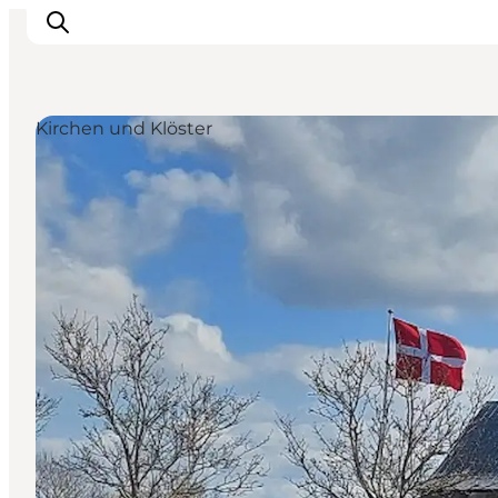
Kirchen und Klöster
Urlaubsorte
Inspiration
Events
Unterkunft
Mach deine Urlaubsplanung