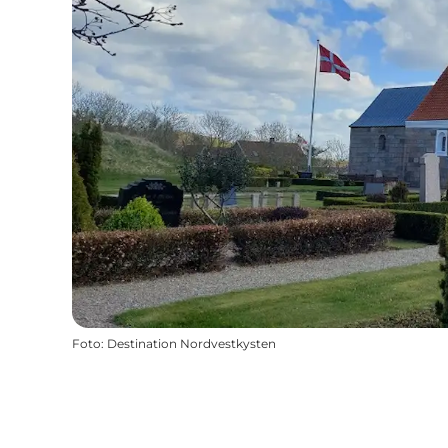
Foto
:
Destination Nordvestkysten