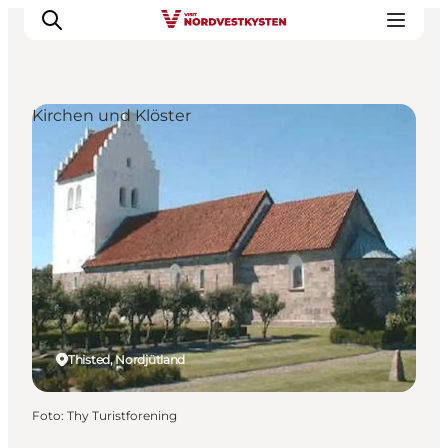
Kirchen und Klöster
Urlaubsorte
Inspiration
Events
Unterkunft
Mach deine Urlaubsplanung
Thisted, Nordjütland
Foto
:
Thy Turistforening