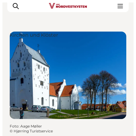
Kirchen und Klöster
Urlaubsorte
Inspiration
Events
Unterkunft
Mach deine Urlaubsplanung
Foto
:
Aage Møller
©
Hjørring Turistservice