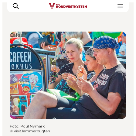
Cafés
Urlaubsorte
Inspiration
Events
Unterkunft
Mach deine Urlaubsplanung
Foto
:
Poul Nymark
©
VisitJammerbugten