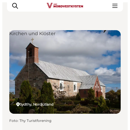
Kirchen und Klöster
Urlaubsorte
Inspiration
Events
Unterkunft
Mach deine Urlaubsplanung
Sydthy, Nordjütland
Foto
:
Thy Turistforening