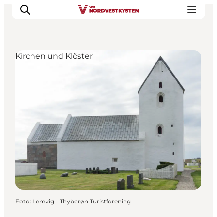
Kirchen und Klöster
Urlaubsorte
Inspiration
Events
Unterkunft
Mach deine Urlaubsplanung
Foto
:
Lemvig - Thyborøn Turistforening