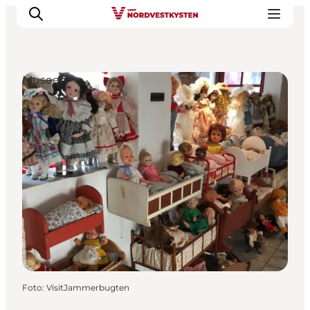
Museen
Urlaubsorte
Inspiration
Events
Unterkunft
Mach deine Urlaubsplanung
Foto
:
VisitJammerbugten