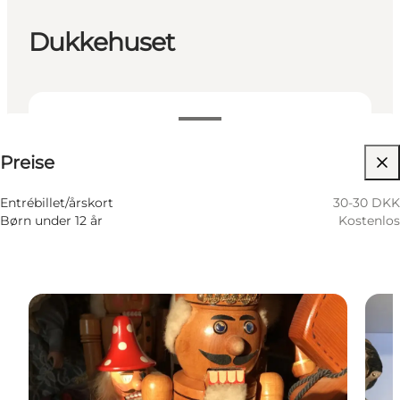
Dukkehuset
30-30 DKK
Preise
Website besuchen
Entrébillet/årskort
30-30 DKK
Børn under 12 år
Kostenlos