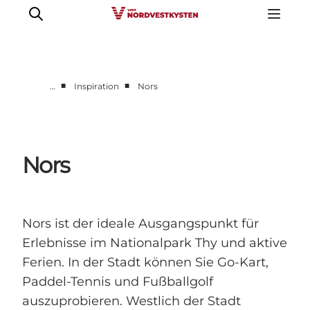
■
■
…
Inspiration
Nors
Urlaubsorte
Inspiration
Events
Nors
Unterkunft
Mach deine Urlaubsplanung
Nors ist der ideale Ausgangspunkt für
Erlebnisse im Nationalpark Thy und aktive
Ferien. In der Stadt können Sie Go-Kart,
Paddel-Tennis und Fußballgolf
auszuprobieren. Westlich der Stadt