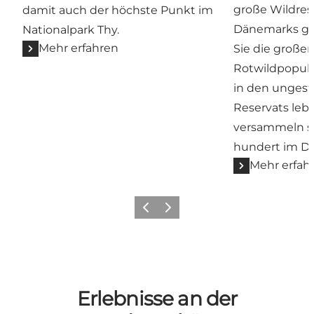
große Wildres
damit auch der höchste Punkt im
Dänemarks gr
Nationalpark Thy.
Mehr erfahren
Sie die große
Rotwildpopula
in den ungest
Reservats le
versammeln s
hundert im 
Mehr erfah
Zurück
Weiter
Erlebnisse an der