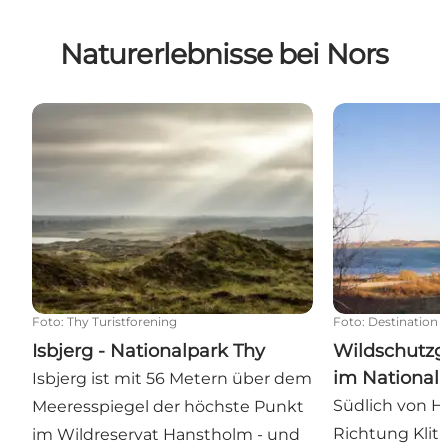
Naturerlebnisse bei Nors
Isbjerg - Nationalpark Thy
Wildschutzgeb
Foto
:
Thy Turistforening
Foto
:
Destination 
Isbjerg - Nationalpark Thy
Wildschutzg
im National
Isbjerg ist mit 56 Metern über dem
Südlich von H
Meeresspiegel der höchste Punkt
Richtung Klitm
im Wildreservat Hanstholm - und