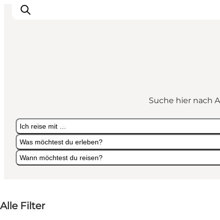
Urlaubsorte
Inspiration
Suche hier nach A
Events
Unterkunft
Ich reise mit …
Mach deine Urlaubsplanung
Was möchtest du erleben?
Wann möchtest du reisen?
Ich reise mit …
Was möchtest du erleben?
Wann möchtest du reisen?
Alle Filter