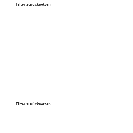
Filter zurücksetzen
Am beliebtesten
Sortieren nach
:
Filter zurücksetzen
Filter zurücksetzen
Filter zurücksetzen