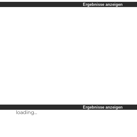
Zeitraum auswählen
Ergebnisse anzeigen
Kinder
Freunde
Mein Geschäft
Mein Partner
loading...
Mir selbst
Ergebnisse anzeigen
loading...
Ergebnisse anzeigen
loading...
Ergebnisse anzeigen
loading...